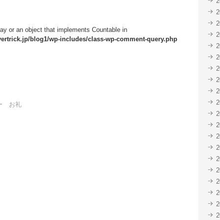
ray or an object that implements Countable in
ertrick.jp/blog1/wp-includes/class-wp-comment-query.php
ー お礼