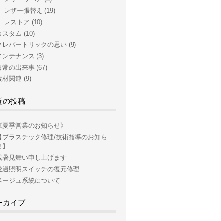
レザー張替え
(19)
レストア
(10)
カスタム
(10)
クレバートリックの思い
(9)
メンテナンス
(3)
日常の出来事
(67)
素材関連
(9)
近の投稿
《夏季営業のお知らせ》
【プラスチック修理/技術指導のお知ら
せ】
残暑見舞い申し上げます
透過照明スイッチの復元修理
ベージュ系統について
ーカイブ