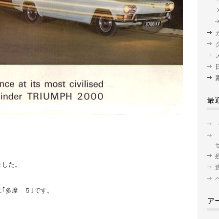
最
ました。
｢多摩 ５｣です。
ア