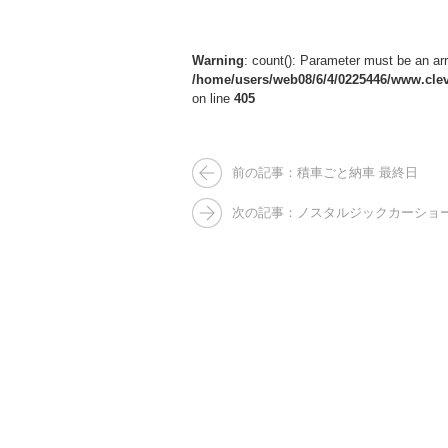
Warning
: count(): Parameter must be an ar
/home/users/web08/6/4/0225446/www.clev
on line
405
前の記事：積車ごと納車 最終日
次の記事：ノスタルジックカーショ