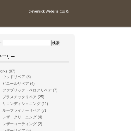
clevertrick Websiteに戻る
:
テゴリー
orks
(97)
ウッドリペア
(8)
ビニールリペア
(4)
ファブリック・ベロアリペア
(7)
プラスチックリペア
(25)
リコンディショニング
(11)
ルーフライナーリペア
(7)
レザークリーニング
(4)
レザーコーティング
(2)
レザーリペア
(5)