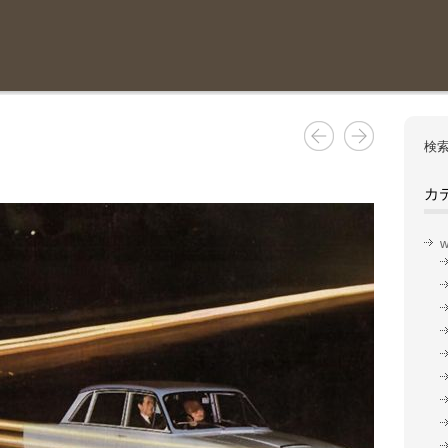
検索
カ
w