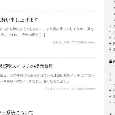
見舞い申し上げます
すっかり秋のようでしたのに、また夏の戻りでしょうか。 夏も
少しですね。 今年の夏と […]
日常の出来事
｜
2015/09/04 posted.
最
過照明スイッチの復元修理
最近、どの車種にも使用されている透過照明スイッチ エアコン
パネルやPWスイッチなど,,, 暗くなると記 […]
プラスチックリペア
｜
2014/05/26 posted.
ジュ系統について
ア