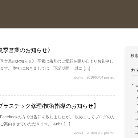
夏季営業のお知らせ》
検索
季営業のお知らせ》 平素は格別のご愛顧を賜り心よりお礼申し
ます。 弊社におきましては、下記期間、 誠に […]
カ
works
｜
2016/08/04 posted.
w
プラスチック修理/技術指導のお知らせ】
Facebookの方では告知を致しましたが、 改めましてブログの方
ご案内させていただきます。 &nbs […]
works
｜
2016/06/06 posted.