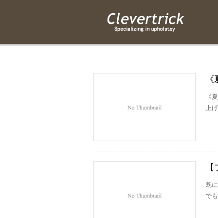
《
《夏
上げ
【
既に
でも