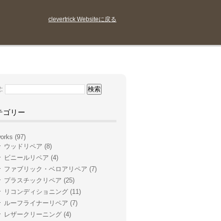
clevertrick Websiteに戻る
:
テゴリー
orks
(97)
ウッドリペア
(8)
ビニールリペア
(4)
ファブリック・ベロアリペア
(7)
プラスチックリペア
(25)
リコンディショニング
(11)
ルーフライナーリペア
(7)
レザークリーニング
(4)