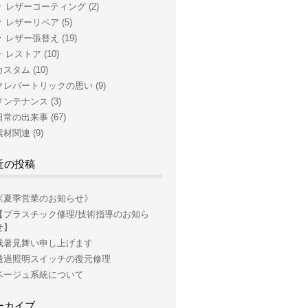
レザーコーティング
(2)
レザーリペア
(5)
レザー張替え
(19)
レストア
(10)
カスタム
(10)
クレバートリックの思い
(9)
メンテナンス
(3)
日常の出来事
(67)
素材関連
(9)
近の投稿
《夏季営業のお知らせ》
【プラスチック修理/技術指導のお知ら
せ】
残暑見舞い申し上げます
透過照明スイッチの復元修理
ベージュ系統について
ーカイブ