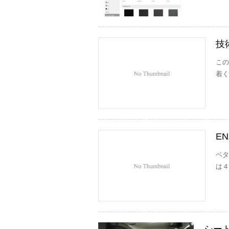
技
この
着く
ENZ
ベタ
は４