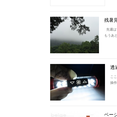
残暑
先週は
もうあと
透
ここ
操作
ベー