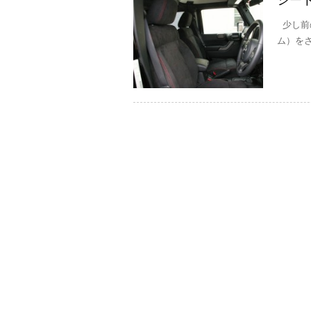
シー
少し前の
ム）をさ