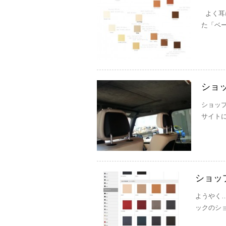
よく耳
た「ベー
ショ
ショッ
サイトに生
ショッ
ようやく
ックのショ