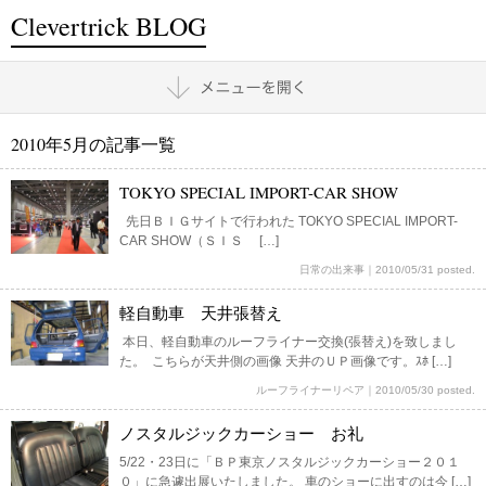
Clevertrick BLOG
2010年5月の記事一覧
TOKYO SPECIAL IMPORT-CAR SHOW
先日ＢＩＧサイトで行われた TOKYO SPECIAL IMPORT-
CAR SHOW（ＳＩＳ […]
日常の出来事
｜
2010/05/31 posted.
軽自動車 天井張替え
本日、軽自動車のルーフライナー交換(張替え)を致しまし
た。 こちらが天井側の画像 天井のＵＰ画像です。ｽﾎ […]
ルーフライナーリペア
｜
2010/05/30 posted.
ノスタルジックカーショー お礼
5/22・23日に「ＢＰ東京ノスタルジックカーショー２０１
０」に急遽出展いたしました。 車のショーに出すのは今 […]