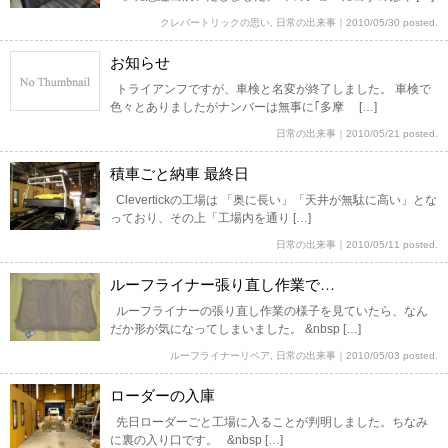
クレバートリックの思い
,
日常の出来事
｜
2010/05/30 posted.
お知らせ
トライアンフですが、車検と名変が終了しました。 車検で
色々とありましたがナンバーは無事に｢多摩 […]
日常の出来事
｜
2010/05/21 posted.
積車ごと納車 最終日
Clevertickの工場は 「奥に長い」「天井が無駄に高い」とな
っており、その上「工場内を通り […]
日常の出来事
｜
2010/05/11 posted.
ルーフライナー張り直し作業で…
ルーフライナーの張り直し作業の様子を見ていたら、なん
だか形が気になってしまいました。 &nbsp […]
ルーフライナーリペア
,
日常の出来事
｜
2010/05/03 posted.
ローダーの入庫
先日ローダーごと工場に入ることが判明しました。ちなみ
に裏の入り口です。 &nbsp […]