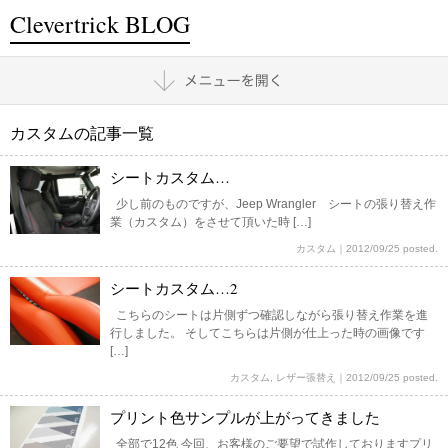
Clevertrick BLOG
カスタムの記事一覧
シートカスタム…
少し前のものですが、Jeep Wrangler シートの張り替え作
業（カスタム）をさせて頂いた時 […]
カスタム
｜
2012/09/25 posted.
シートカスタム…2
こちらのシートは片側ずつ確認しながら張り替え作業を進
行しました。 そしてこちらは片側が仕上った時の画像です
[…]
カスタム
,
レザー張替え
｜
2012/09/25 posted.
プリント色サンプルが上がってきました
全部で12色 今回、お客様のご要望で試作しておりますプリ