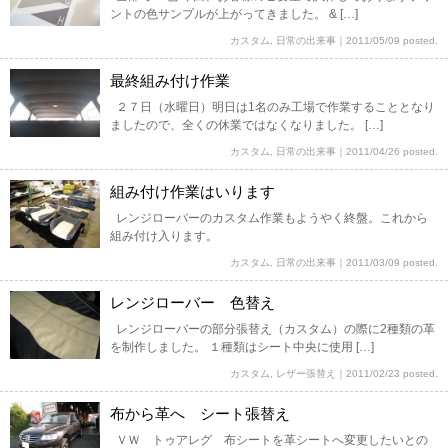
ントの色サンプルが上がってきました。 & […]
カスタム
,
日常の出来事
｜
2011/05/09 posted.
最終組み付け作業
２７日（水曜日）明日は1名のみ工場で作業することとなり
ましたので、全くの休業ではなくなりました。 […]
カスタム
,
日常の出来事
｜
2011/04/26 posted.
組み付け作業はいります
レンジローバーのカスタム作業もようやく終盤。これから
組み付け入ります。
カスタム
,
日常の出来事
｜
2011/03/09 posted.
レンジローバー 色替え
レンジローバーの部分張替え（カスタム）の際に2種類の革
を制作しました。 １種類はシート中央に使用 […]
カスタム
,
レザー張替え
｜
2011/02/23 posted.
布から革へ シート張替え
ＶＷ トゥアレグ 布シートを革シートへ変更したいとの