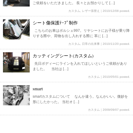
ご依頼をいただきました。 長々とお預かりして […]
カスタム
,
レザー張替え
｜
2010/12/08 posted.
シート傷保護ﾃｰﾌﾟ制作
こちらのお車はポルシェ997。リヤシートにお子様が乗り降
りする際や、荷物を出し入れする際に 革に […]
カスタム
,
日常の出来事
｜
2010/11/20 posted.
カッティングシート(カスタム)
先日ボディーにラインを入れてほしいというご依頼があり
ました。 当社は […]
カスタム
｜
2010/05/01 posted.
smart
smartカスタムについて なんか違う。なんかいい。微妙を
形にしたかった。 当社オ […]
カスタム
｜
2009/09/07 posted.