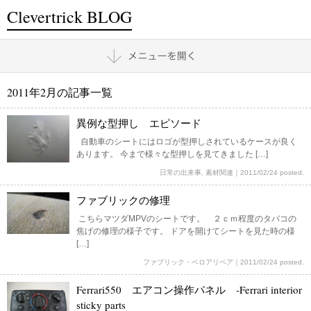
Clevertrick BLOG
2011年2月の記事一覧
異例な型押し エピソード
自動車のシートにはロゴが型押しされているケースが良く
あります。 今まで様々な型押しを見てきました […]
日常の出来事
,
素材関連
｜
2011/02/24 posted.
ファブリックの修理
こちらマツダMPVのシートです。 ２ｃｍ程度のタバコの
焦げの修理の様子です。 ドアを開けてシートを見た時の様
[…]
ファブリック・ベロアリペア
｜
2011/02/24 posted.
Ferrari550 エアコン操作パネル ‐Ferrari interior
sticky parts