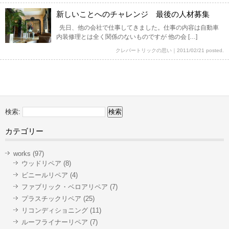
新しいことへのチャレンジ 最後の人材募集
先日、他の会社で仕事してきました。仕事の内容は自動車
内装修理とは全く関係のないものですが 他の会 […]
クレバートリックの思い
｜
2011/02/21 posted.
検索:
カテゴリー
works
(97)
ウッドリペア
(8)
ビニールリペア
(4)
ファブリック・ベロアリペア
(7)
プラスチックリペア
(25)
リコンディショニング
(11)
ルーフライナーリペア
(7)