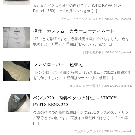
またまたベタつき修理の内容です。 (STIC KY PARTS-
Ferrari 550) この1カ月ベタつき修 […]
プラスチックリペア
,
レストア
｜
2011/02/23 posted.
復元 カスタム カラーコーディネート
私ごとで恐縮ですが、色彩検定１級に合格しました。色を
勉強しようと思った理由は何かというと &nb […]
日常の出来事
｜
2011/02/23 posted.
レンジローバー 色替え
レンジローバーの部分張替え（カスタム）の際に2種類の革
を制作しました。 １種類はシート中央に使用 […]
カスタム
,
レザー張替え
｜
2011/02/23 posted.
ベンツ220 内装ベタつき修理 －STICKY
PARTS-BENZ 220
今回のベタつき修理依頼はベンツ220Sクラスのステアリン
グ部分とその他です。 実はイタ車だけではなく、ドイツ車
[…]
プラスチックリペア
｜
2011/02/22 posted.