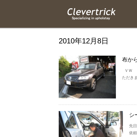
2010年12月8日
布か
ＶＷ 
ただきま
シ
先日
依頼