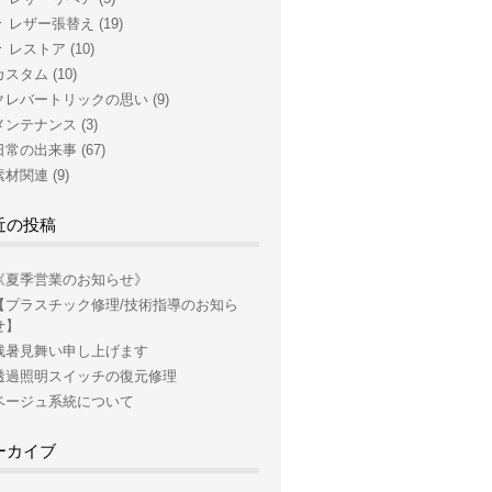
レザー張替え
(19)
レストア
(10)
カスタム
(10)
クレバートリックの思い
(9)
メンテナンス
(3)
日常の出来事
(67)
素材関連
(9)
近の投稿
《夏季営業のお知らせ》
【プラスチック修理/技術指導のお知ら
せ】
残暑見舞い申し上げます
透過照明スイッチの復元修理
ベージュ系統について
ーカイブ