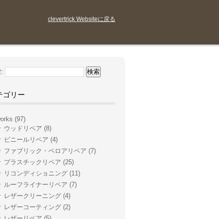
clevertrick Websiteに戻る
:
テゴリー
orks
(97)
ウッドリペア
(8)
ビニールリペア
(4)
ファブリック・ベロアリペア
(7)
プラスチックリペア
(25)
リコンディショニング
(11)
ルーフライナーリペア
(7)
レザークリーニング
(4)
レザーコーティング
(2)
レザーリペア
(5)