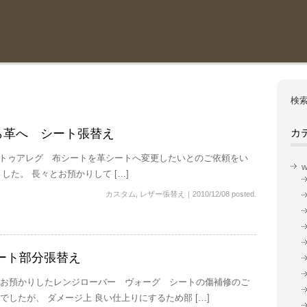
検索
ら革へ シート張替え
カ
トゥアレグ 布シートを革シートへ変更したいとのご依頼をい
w
した。 長々とお預かりして […]
カスタム
,
レザー張替え
｜
2010/12/08 posted.
ート部分張替え
お預かりしたレンジローバー ヴォーグ シートの傷補修のご
でしたが、 ダメージ上 良い仕上りにするため部 […]