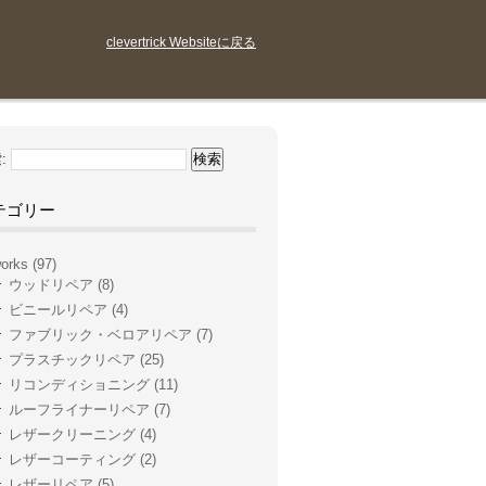
clevertrick Websiteに戻る
:
テゴリー
orks
(97)
ウッドリペア
(8)
ビニールリペア
(4)
ファブリック・ベロアリペア
(7)
プラスチックリペア
(25)
リコンディショニング
(11)
ルーフライナーリペア
(7)
レザークリーニング
(4)
レザーコーティング
(2)
レザーリペア
(5)