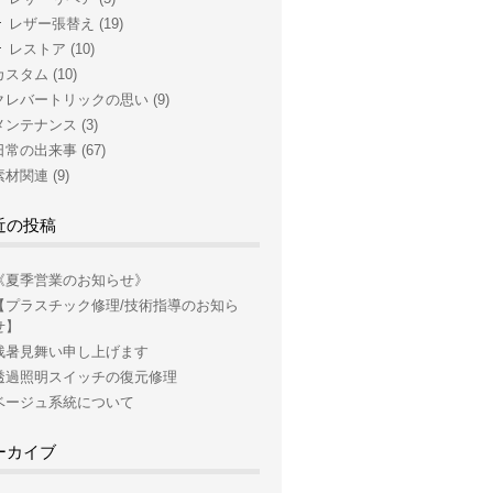
レザー張替え
(19)
レストア
(10)
カスタム
(10)
クレバートリックの思い
(9)
メンテナンス
(3)
日常の出来事
(67)
素材関連
(9)
近の投稿
《夏季営業のお知らせ》
【プラスチック修理/技術指導のお知ら
せ】
残暑見舞い申し上げます
透過照明スイッチの復元修理
ベージュ系統について
ーカイブ