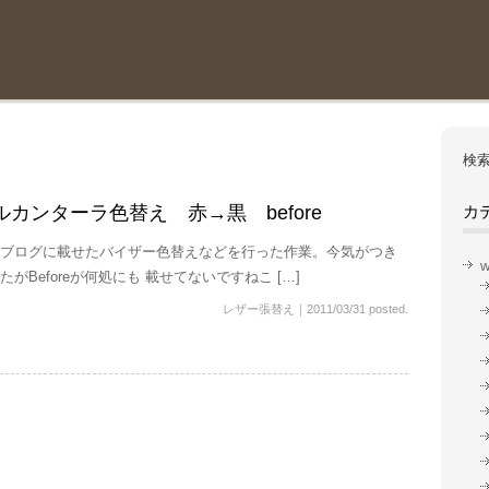
検索
ルカンターラ色替え 赤→黒 before
カ
ブログに載せたバイザー色替えなどを行った作業。今気がつき
w
たがBeforeが何処にも 載せてないですねこ […]
レザー張替え
｜
2011/03/31 posted.